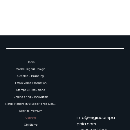
Home
Web & Digital Design
Graphic & Branding
Foto & Video Production
Stampa & Produzione
Engineering & Innovation
Retail Hospitality & Experience Design
Servizi Premium
info@regiacompa
Contatti
gnia.com
Chi Siamo